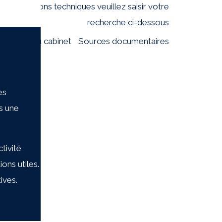
tres questions techniques veuillez saisir votre
recherche ci-dessous
entation du cabinet
Sources documentaires
es
ns une
ctivité
ions utiles.
ives.