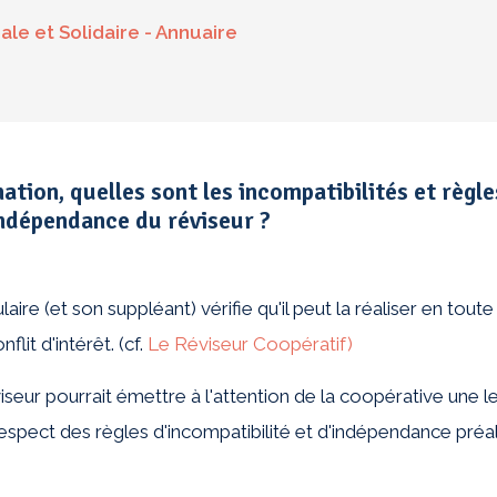
ale et Solidaire - Annuaire
ation, quelles sont les incompatibilités et règle
Rechercher
ndépendance du réviseur ?
laire (et son suppléant) vérifie qu'il peut la réaliser en toute
lit d'intérêt. (cf.
Le Réviseur Coopératif)
iseur pourrait émettre à l'attention de la coopérative une l
 respect des règles d'incompatibilité et d'indépendance pré
26
Révision Coopérative