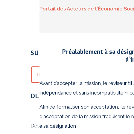
Portail des Acteurs de l'Économie Soci
Préalablement à sa désign
SUIVEZ-NOUS PARTOUT..
d’i
Avant d’accepter la mission, le réviseur titu
indépendance et sans incompatibilité ni conf
DERNIERS COMMENTAIRES
Afin de formaliser son acceptation, le rév
d'acceptation de la mission traduisant le
Design by :
Serguei Tchepik
|
Copyright © 20
à sa désignation