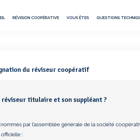
EIL
RÉVISION COOPÉRATIVE
VOUS ÊTES
QUESTIONS TECHNIQ
gnation du réviseur coopératif
réviseur titulaire et son suppléant ?
Les Sociétés Coopératives concernées par 
ont nommés par l’assemblée générale de la société coopérat
fficielle :