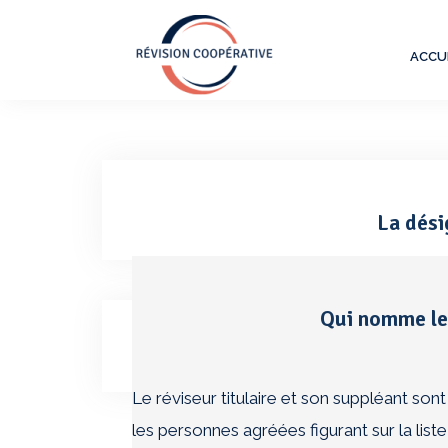
Skip
to
ACCU
content
La dési
Qui nomme le 
Navigation
La mission de révision coopérative
de
Le réviseur titulaire et son suppléant s
l’article
les personnes agréées figurant sur la liste o