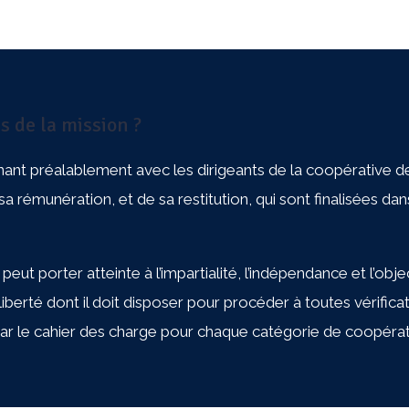
Pour consulter d’au
Prés
s de la mission ?
nant préalablement avec les dirigeants de la coopérative d
a rémunération, et de sa restitution, qui sont finalisées da
peut porter atteinte à l’impartialité, l’indépendance et l’obje
 liberté dont il doit disposer pour procéder à toutes vérificat
par le cahier des charge pour chaque catégorie de coopérat