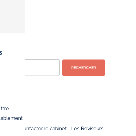
s
RECHERCHER
ettre
alablement
Accueil
Contacter le cabinet
Les Réviseurs