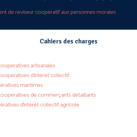
ément de réviseur coopératif aux personnes morales
Cahiers des charges
coopératives artisanales
oopératives d’intérêt collectif
ératives maritimes
coopératives de commerçants détaillants
atives d’intérêt collectif agricole