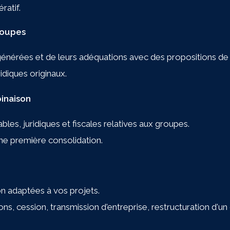
ratif.
26
Révision Coopérative
roupes
Pour consulter d’au
générées et de leurs adéquations avec des propositions d
diques originaux.
Prés
inaison
es, juridiques et fiscales relatives aux groupes.
une première consolidation.
on adaptées à vos projets.
s, cession, transmission d'entreprise, restructuration d'u