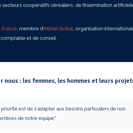
 secteurs coopératifs céréaliers, de l’insémination artificiel
 France
, membre d’
Allinial Global
, organisation internationa
Les champs obligatoires sont indiqués avec
*
e comptable et de conseil.
r nous : les femmes, les hommes et leurs projet
e priorité est de s'adapter aux besoins particuliers de nos
membres de notre équipe."