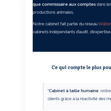
que commissaire aux comptes
dans les
productions animales.
Laisser un commentaire
Notre cabinet fait partie du réseau
Walter
Votre adresse e-mail ne sera pas publiée.
cabinets indépendants d’audit, d’expertis
Commentaire
*
Ce qui compte le plus pou
"
Cabinet à taille humaine
, notr
clients grâce à la réactivité des 