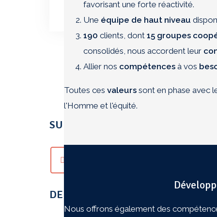
commentaires sont traitées
.
favorisant une forte réactivité.
Une
équipe de haut niveau
disponi
190
clients, dont
15 groupes coopé
consolidés, nous accordent leur
con
Allier nos
compétences
à vos
beso
Toutes ces
valeurs
sont en phase avec l
l'Homme et l'équité.
SUIVEZ-NOUS PARTOUT..
Développ
DERNIERS COMMENTAIRES
Nous offrons également des compétences