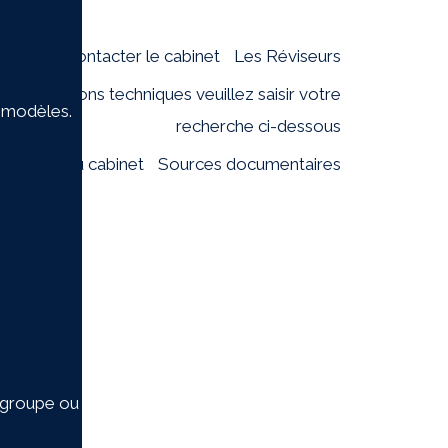
Accueil
Contacter le cabinet
Les Réviseurs
tres questions techniques veuillez saisir votre
e modèles.
recherche ci-dessous
entation du cabinet
Sources documentaires
n groupe ou