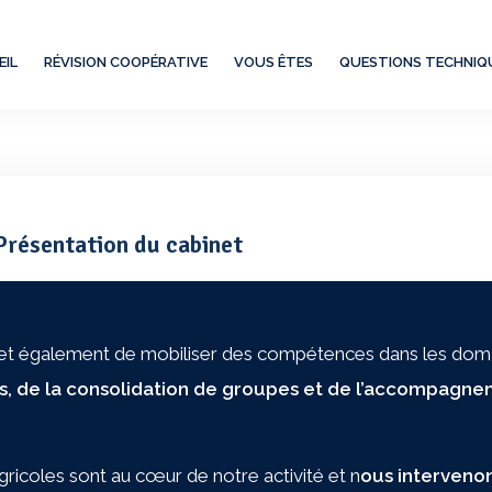
EIL
RÉVISION COOPÉRATIVE
VOUS ÊTES
QUESTIONS TECHNIQ
Présentation du cabinet
met également de mobiliser des compétences dans les doma
Les conséquences d
ses, de la consolidation de groupes et de l’accompagn
gricoles sont au cœur de notre activité et n
ous intervenon