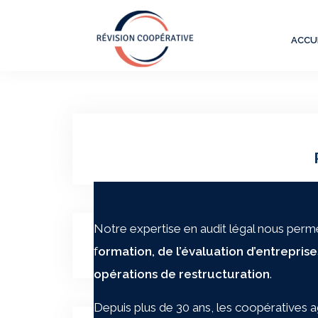
Skip
to
ACCU
content
Notre expertise en audit légal nous per
Navigation
Les Réviseurs
f
ormation, de l’évaluation d’entrepri
de
opérations de restructuration
.
l’article
Depuis plus de 30 ans, les coopératives a