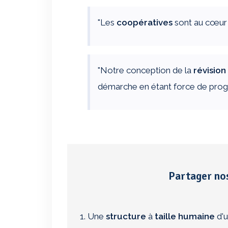
Nom
*
"Les
coopératives
sont au cœur d
"Notre conception de la
révisio
E-mail
*
démarche en étant force de progr
Site web
Partager no
Ce site utilise Akismet pour réduire les in
Une
structure
à
taille humaine
d'u