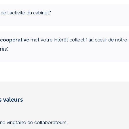
e l'activité du cabinet."
n coopérative
met votre intérêt collectif au cœur de notre
ès."
s valeurs
désirables.
En savoir plus sur la façon dont les données de 
ne vingtaine de collaborateurs,