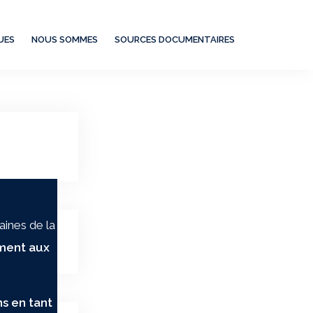
UES
NOUS SOMMES
SOURCES DOCUMENTAIRES
ines de la
’anomalies
ement aux
s en tant