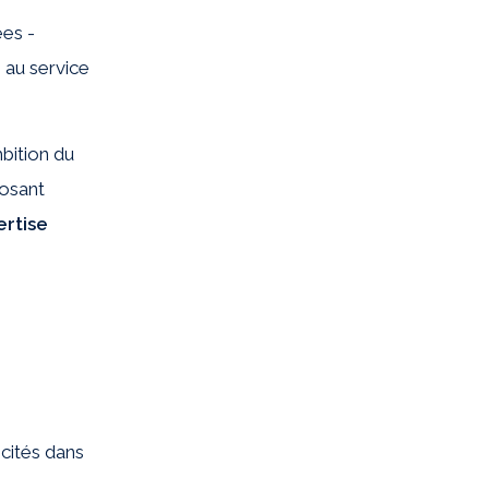
ées -
s au service
mbition du
osant
rtise
cités dans