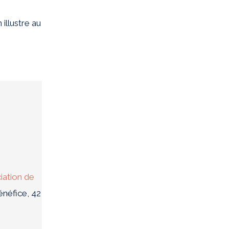
illustre au
iation de
énéfice, 42