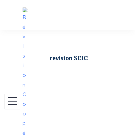
Skip
to
content
revision SCIC